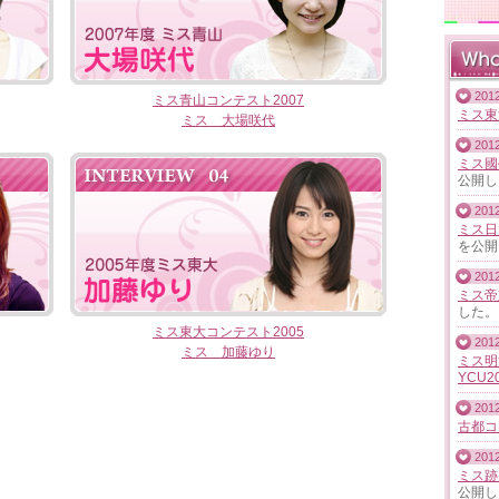
2012
ミス青山コンテスト2007
ミス東
ミス 大場咲代
2012
ミス國
公開し
2012
ミス日
を公開
2012
ミス帝
した。
ミス東大コンテスト2005
2012
ミス 加藤ゆり
ミス明
YCU2
2012
古都コレ
2012
ミス跡
公開し