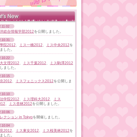
.11.02
洋総合情報学部2012
を公開しました。
.10.31
學院2012
、
ミス一橋2012
、
ミス中央2012
を
ました。
.10.22
大文理2012
、
ミス千葉2012
、
ミス駒澤2012
しました。
.10.15
京2012
、
ミスフェニックス2012
を公開しま
.10.10
治学院2012
、
ミス理科大2012
、
ミス
012
、
ミス杏林2012
を公開しました。
.10.06
クション in Tokyo
を開催しました。
.10.04
見2012
、
ミス東女2012
、
ミス桜美林2012
を
ました。